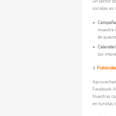
un sector d
sociales es 
Campañas
muestre l
de quiene
Calendar
los inter
4.
Publicidad
Aprovechamo
Facebook Ad
Nuestras ca
en turistas 