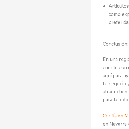
Artículo
como expe
preferida
Conclusión:
En una regi
cuente con 
aquí para ay
tu negocio y
atraer clien
parada oblig
Confía en 
en Navarra y