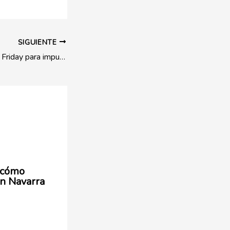
SIGUIENTE
Aprovecha el Black Friday para impulsar tu marca con MIMO
: cómo
en Navarra