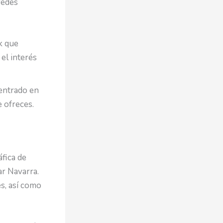
redes
k que
el interés
centrado en
e ofreces.
fica de
ar Navarra.
s, así como