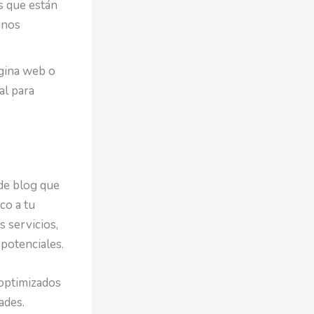
s que están
inos
ágina web o
al para
de blog que
co a tu
s servicios,
 potenciales.
 optimizados
ades.