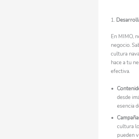
1.
Desarroll
En MIMO, no
negocio. Sa
cultura nava
hace a tu n
efectiva.
Contenid
desde imá
esencia d
Campañas
cultura l
pueden vi