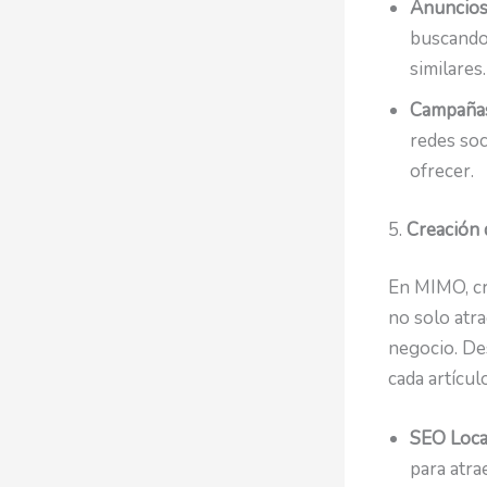
Anuncios
buscando 
similares.
Campañas
redes soc
ofrecer.
5.
Creación 
En MIMO, cr
no solo atra
negocio. Des
cada artícul
SEO Loca
para atra