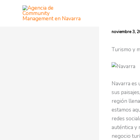
Ir
al
contenido
noviembre 3, 
Turismo y m
Navarra es 
sus paisajes
región llena
estamos aquí
redes socia
auténtica y
negocio turí