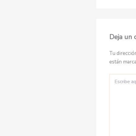
Deja un 
Tu direcció
están marc
Escribe
aquí...