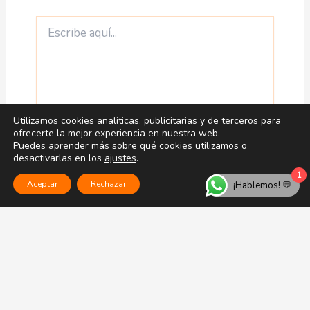
Escribe
aquí...
Utilizamos cookies analiticas, publicitarias y de terceros para
ofrecerte la mejor experiencia en nuestra web.
Puedes aprender más sobre qué cookies utilizamos o
desactivarlas en los
ajustes
.
1
Aceptar
Rechazar
¡Hablemos! 💬
Nombre*
Correo
electrónico*
Web